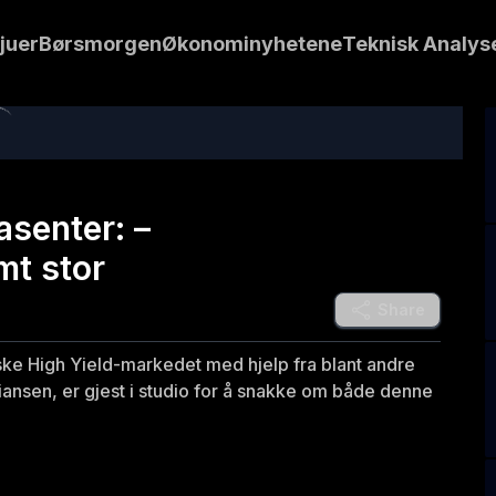
juer
Børsmorgen
Økonominyhetene
Teknisk Analys
asenter: –
mt stor
Share
diske High Yield-markedet med hjelp fra blant andre
tiansen, er gjest i studio for å snakke om både denne