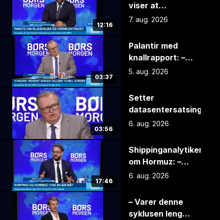
viser at
markedet tror
7. aug. 2026
12:16
Trump må gi seg
før valget
Palantir med
knallrapport: –
Viser vei for de
5. aug. 2026
03:37
andre
selskapene
Setter
datasentersatsingen
under lupen: – Det er
6. aug. 2026
03:56
noe som er helt feil
Shippinganalytiker
om Hormuz: –
Mange skip driftes
6. aug. 2026
17:46
ikke som man
kunne forvente
– Varer denne
syklusen lenger