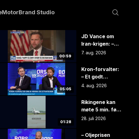
e
Motor
Brand Studio
JD Vance om
Iran-krigen: –
Kommer til å bli
7. aug. 2026
00:59
rotete
Kron-forvalter:
– Et godt
tidspunkt å spre
4. aug. 2026
05:05
investeringene
Rikingene kan
møte 5 min. før
flyet går!
28. juli 2026
01:28
– Oljeprisen