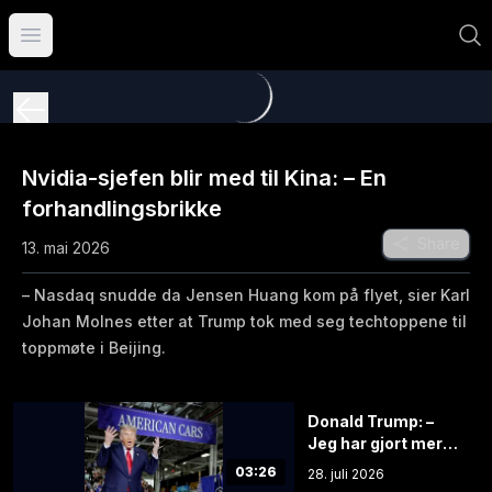
Åpne hovedmeny
Nvidia-sjefen blir med til Kina: – En
forhandlingsbrikke
Share
13. mai 2026
– Nasdaq snudde da Jensen Huang kom på flyet, sier Karl
Johan Molnes etter at Trump tok med seg techtoppene til
toppmøte i Beijing.
Donald Trump: –
Jeg har gjort mer
for dere enn
03:26
28. juli 2026
foreldrene deres