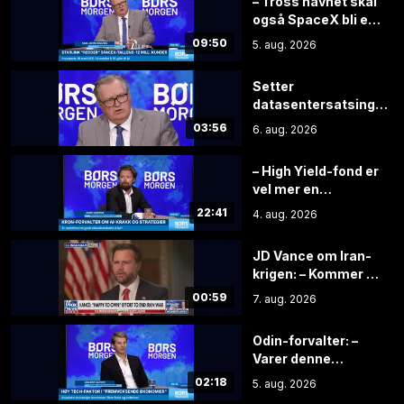
– Tross navnet skal
også SpaceX bli et
AI-selskap
09:50
5. aug. 2026
Setter
datasentersatsingen
under lupen: – Det er
03:56
6. aug. 2026
noe som er helt feil
– High Yield-fond er
vel mer en
sikkerhetsstropp
22:41
4. aug. 2026
enn et
sikkerhetsbelte
JD Vance om Iran-
krigen: – Kommer til
å bli rotete
00:59
7. aug. 2026
Odin-forvalter: –
Varer denne
syklusen lenger, er
02:18
5. aug. 2026
aksjene grisebillige