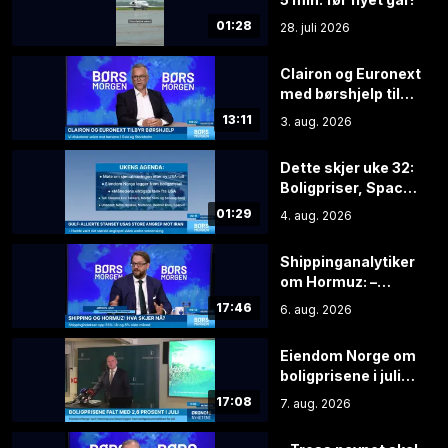
01:28
28. juli 2026
Clairon og Euronext
med børshjelp til
nykommere
13:11
3. aug. 2026
Dette skjer uke 32:
Boligpriser, SpaceX
og månedens
01:29
4. aug. 2026
viktigste tall
Shippinganalytiker
om Hormuz: –
Mange skip driftes
17:46
6. aug. 2026
ikke som man
kunne forvente
Eiendom Norge om
boligprisene i juli
2026
17:08
7. aug. 2026