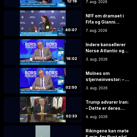
12:16
7. aug. 2026
valget
NFF om dramaet i
Fifa og Gianni
Infantino
40:07
7. aug. 2026
Indere kansellerer
Norse Atlantic og
Trump sitter på
16:02
3. aug. 2026
gjerdet
Molnes om
stjerneinvestor: – Er
blitt lurt trill rundt
02:50
3. aug. 2026
Trump advarer Iran:
– Dette er deres
siste sjanse
02:33
4. aug. 2026
Rikingene kan møte
5 min. før flyet går!