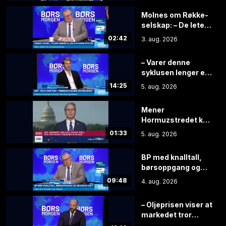
Molnes om Røkke-
selskap: – De leter
etter idiotene
02:42
3. aug. 2026
– Varer denne
syklusen lenger er
aksjene grisebillige
14:25
5. aug. 2026
Mener
Hormuzstredet kan
åpne for fullt innen
01:33
5. aug. 2026
få timer
BP med knalltall,
børsoppgang og
Hexagon-løft
09:48
4. aug. 2026
– Oljeprisen viser at
markedet tror
Trump må gi seg før