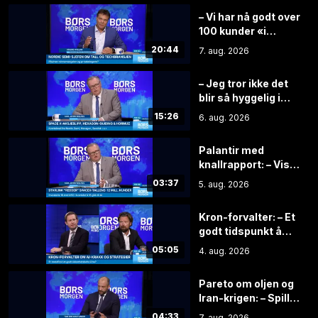
– Vi har nå godt over
100 kunder «i
pipeline» på
20:44
7. aug. 2026
satellittsegmentet
– Jeg tror ikke det
blir så hyggelig i
kantinen hvis Elon
15:26
6. aug. 2026
Musk oppdager at
du har solgt aksjer
Palantir med
knallrapport: – Viser
vei for de andre
03:37
5. aug. 2026
selskapene
Kron-forvalter: – Et
godt tidspunkt å
spre
05:05
4. aug. 2026
investeringene
Pareto om oljen og
Iran-krigen: – Spillet
handler om hvem
04:33
7. aug. 2026