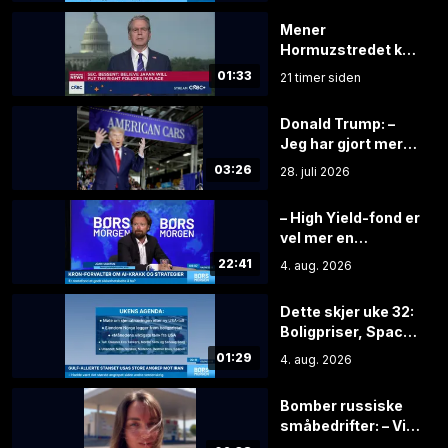
Mener
Hormuzstredet kan
åpne for fullt innen
01:33
21 timer siden
få timer
Donald Trump: –
Jeg har gjort mer
for dere enn
03:26
28. juli 2026
foreldrene deres
– High Yield-fond er
vel mer en
sikkerhetsstropp
22:41
4. aug. 2026
enn et
sikkerhetsbelte
Dette skjer uke 32:
Boligpriser, SpaceX
og månedens
01:29
4. aug. 2026
viktigste tall
Bomber russiske
småbedrifter: – Vi
har mistet alt