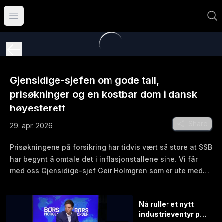
Åpne hovedmeny
Gjensidige-sjefen om gode tall,
prisøkninger og en kostbar dom i dansk
høyesterett
Share
29. apr. 2026
Prisøkningene på forsikring har tidvis vært så store at SSB
har begynt å omtale det i inflasjonstallene sine. Vi får
med oss Gjensidige-sjef Geir Holmgren som er ute med
ferske tall. Han påpeker at deres kostnader også har økt
kraftigere enn den generelle inflasjonen. Vi diskuterer
Nå ruller et nytt
også den ferske høyesterettsdommen i Danmark som kan
industrieventyr på
koste selskapet og bransjen milliardbeløp.