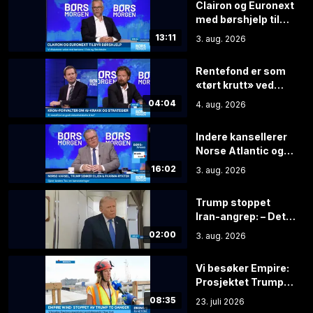
Clairon og Euronext
med børshjelp til
nykommere
13:11
3. aug. 2026
Rentefond er som
«tørt krutt» ved
børsfall: – Kan
04:04
4. aug. 2026
brukes til å kjøpe
aksjer på billigsalg
Indere kansellerer
Norse Atlantic og
Trump sitter på
16:02
3. aug. 2026
gjerdet
Trump stoppet
Iran-angrep: – Det
største angrepet
02:00
3. aug. 2026
siden andre
verdenskrig
Vi besøker Empire:
Prosjektet Trump
hater
08:35
23. juli 2026