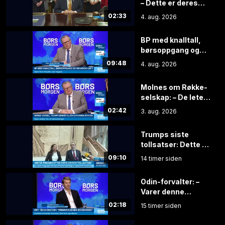
– Dette er deres
siste sjanse
02:33
4. aug. 2026
BP med knalltall,
børsoppgang og
Hexagon-løft
09:48
4. aug. 2026
Molnes om Røkke-
selskap: – De leter
etter idiotene
02:42
3. aug. 2026
Trumps siste
tollsatser: Dette er
konsekvensene for
09:10
14 timer siden
Norge
Odin-forvalter: –
Varer denne
syklusen lenger, er
02:18
15 timer siden
aksjene grisebillige