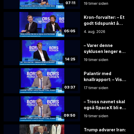
Herøya
07:11
19 timer siden
Kron-forvalter: – Et
godt tidspunkt å
spre
05:05
4. aug. 2026
investeringene
– Varer denne
syklusen lenger er
aksjene grisebillige
14:25
19 timer siden
Palantir med
knallrapport: – Viser
vei for de andre
03:37
17 timer siden
selskapene
– Tross navnet skal
også SpaceX bli et
AI-selskap
09:50
19 timer siden
Trump advarer Iran: