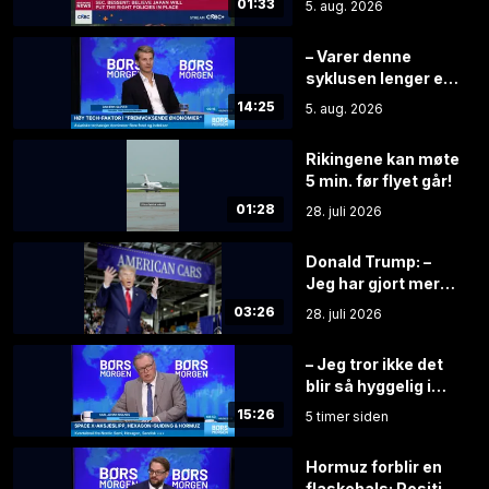
01:33
5. aug. 2026
få timer
– Varer denne
syklusen lenger er
aksjene grisebillige
14:25
5. aug. 2026
Rikingene kan møte
5 min. før flyet går!
01:28
28. juli 2026
Donald Trump: –
Jeg har gjort mer
for dere enn
03:26
28. juli 2026
foreldrene deres
– Jeg tror ikke det
blir så hyggelig i
kantinen hvis Elon
15:26
5 timer siden
Musk oppdager at
du har solgt aksjer
Hormuz forblir en
flaskehals: Positivt