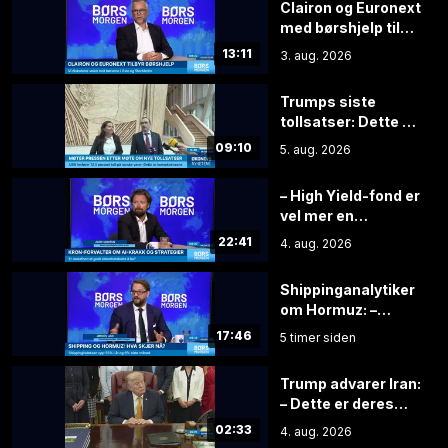
Clairon og Euronext
med børshjelp til
nykommere
13:11
3. aug. 2026
Trumps siste
tollsatser: Dette er
konsekvensene for
09:10
5. aug. 2026
Norge
– High Yield-fond er
vel mer en
sikkerhetsstropp
22:41
4. aug. 2026
enn et
sikkerhetsbelte
Shippinganalytiker
om Hormuz: –
Mange skip driftes
17:46
5 timer siden
ikke som man
kunne forvente
Trump advarer Iran:
– Dette er deres
siste sjanse
02:33
4. aug. 2026