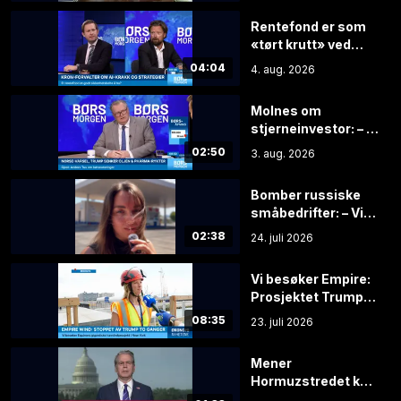
Rentefond er som
«tørt krutt» ved
børsfall: – Kan
04:04
4. aug. 2026
brukes til å kjøpe
aksjer på billigsalg
Molnes om
stjerneinvestor: – Er
blitt lurt trill rundt
02:50
3. aug. 2026
Bomber russiske
småbedrifter: – Vi
har mistet alt
02:38
24. juli 2026
Vi besøker Empire:
Prosjektet Trump
hater
08:35
23. juli 2026
Mener
Hormuzstredet kan
åpne for fullt innen