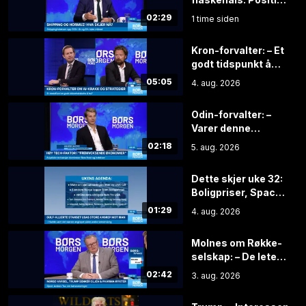
for tank
02:29
1 time siden
Kron-forvalter: – Et
godt tidspunkt å
spre
05:05
4. aug. 2026
investeringene
Odin-forvalter: –
Varer denne
syklusen lenger, er
02:18
5. aug. 2026
aksjene grisebillige
Dette skjer uke 32:
Boligpriser, SpaceX
og månedens
01:29
4. aug. 2026
viktigste tall
Molnes om Røkke-
selskap: – De leter
etter idiotene
02:42
3. aug. 2026