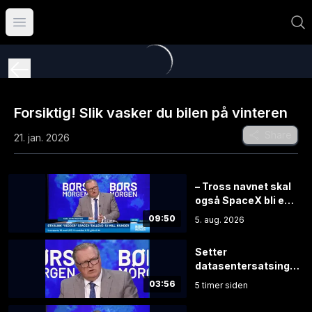
Åpne hovedmeny
Forsiktig! Slik vasker du bilen på vinteren
Share
21. jan. 2026
– Tross navnet skal
også SpaceX bli et
AI-selskap
09:50
5. aug. 2026
Setter
datasentersatsingen
under lupen: – Det er
03:56
5 timer siden
noe som er helt feil